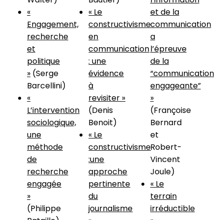
«
« Le
et de la
Engagement,
constructivisme
communication
recherche
en
a
et
communication
l’épreuve
politique
: une
de la
»
(Serge
évidence
“communication
Barcellini)
à
engageante”
«
revisiter »
»
L’intervention
(Denis
(Françoise
sociologique,
Benoit)
Bernard
une
« Le
et
méthode
constructivisme
Robert-
de
:une
Vincent
recherche
approche
Joule)
engagée
pertinente
« Le
»
du
terrain
(Philippe
journalisme
irréductible