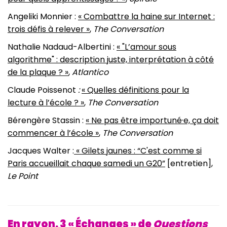
Angeliki Monnier :
« Combattre la haine sur Internet :
trois défis à relever »
,
The Conversation
Nathalie Nadaud-Albertini :
« "L’amour sous
algorithme" : description juste, interprétation à côté
de la plaque ? »
,
Atlantico
Claude Poissenot
:
« Quelles définitions pour la
lecture à l’école ? »
,
The Conversation
Bérengère Stassin :
« Ne pas être importuné·e, ça doit
commencer à l’école »
,
The Conversation
Jacques Walter :
« Gilets jaunes : “C'est comme si
Paris accueillait chaque samedi un G20”
[entretien],
Le Point
En rayon. 3
« Échanges »
de
Questions