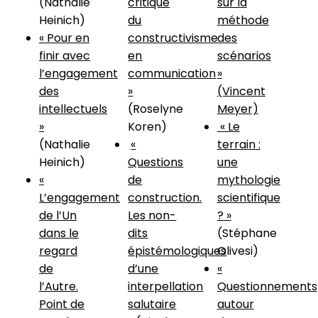
(Nathalie
critique
sur la
Heinich)
du
méthode
« Pour en
constructivisme
des
finir avec
en
scénarios
l’engagement
communication
»
des
»
(Vincent
intellectuels
(Roselyne
Meyer)
»
Koren)
« Le
(Nathalie
«
terrain :
Heinich)
Questions
une
«
de
mythologie
L’engagement
construction.
scientifique
de l’Un
Les non-
? »
dans le
dits
(Stéphane
regard
épistémologiques
Olivesi)
de
d’une
«
l’Autre.
interpellation
Questionnements
Point de
salutaire
autour