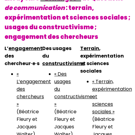
de communication
: terrain,
expérimentation et sciences sociales ;
usages du constructivisme ;
engagement des chercheurs
L’
engagement
Des usages
Terrain
,
des
du
expérimentation
chercheur·e·s
constructivisme
et sciences
sociales
«
« Des
L’engagement
usages
« Terrain,
des
du
expérimentation
chercheurs
constructivisme
et
»
»
sciences
(Béatrice
(Béatrice
sociales »
Fleury et
Fleury et
(Béatrice
Jacques
Jacques
Fleury et
Walter)
Walter)
Jacques