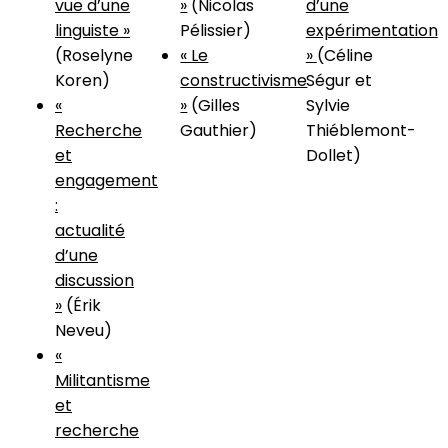
vue d’une
»
(Nicolas
d’une
linguiste »
Pélissier)
expérimentation
(Roselyne
« Le
»
(Céline
Koren)
constructivisme
Ségur et
«
»
(Gilles
Sylvie
Recherche
Gauthier)
Thiéblemont-
et
Dollet)
engagement
:
actualité
d’une
discussion
»
(Érik
Neveu)
«
Militantisme
et
recherche