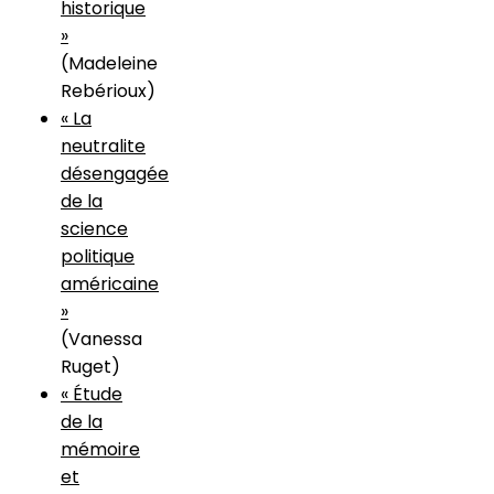
historique
»
(Madeleine
Rebérioux)
« La
neutralite
désengagée
de la
science
politique
américaine
»
(Vanessa
Ruget)
« Étude
de la
mémoire
et