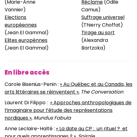
(Marie-Anne
Réclame
(Odile
Vannier)
Camus)
Elections
Suffrage universel
européennes
(Thierry Choffat)
(Jean El Gammal)
Tirage au sort
Elites europénnes
(Alexandra
(Jean El Gammal)
Bartzoka)
En libre accès
Carole Bisenius-Penin :
« Au Québec et au Canada, les
arts littéraires se réinventent »
,
The Conversation
Laurent Di Filippo :
« Approches anthropologiques de
l’imaginaire pour l’étude des représentations
nordiques »
,
Mundus Fabula
Anne Leclaire-Halté :
« La date au CP : un rituel ? et
pour quels apprentissages ? »
,
Spirale