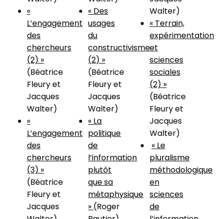
«
« Des
Walter)
L’engagement
usages
« Terrain,
des
du
expérimentation
chercheurs
constructivisme
et
(2) »
(2) »
sciences
(Béatrice
(Béatrice
sociales
Fleury et
Fleury et
(2) »
Jacques
Jacques
(Béatrice
Walter)
Walter)
Fleury et
«
« La
Jacques
L’engagement
politique
Walter)
des
de
« Le
chercheurs
l’information
pluralisme
(3) »
plutôt
méthodologique
(Béatrice
que sa
en
Fleury et
métaphysique
sciences
Jacques
»
(Roger
de
Walter)
Bautier)
l’information