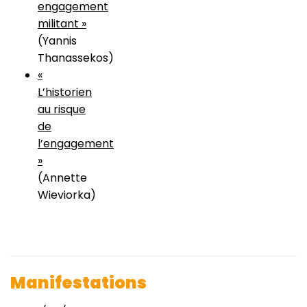
engagement
militant »
(Yannis
Thanassekos)
«
L’historien
au risque
de
l’engagement
»
(Annette
Wieviorka)
Manifestations