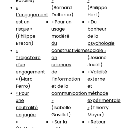
Bataille)
»
»
«
(Bernard
(Philippe
L’engagement
Delforce)
Hert)
est un
« Pour un
« Du
risque »
usage
bonheur
(Philippe
modéré
de la
Breton)
du
psychologie
«
constructivisme
sociale »
Trajectoire
en
(Josiane
d’un
sciences
Jouët)
engagement
de
« Validité
»
(Marc
l’information
externe
Ferro)
et de la
et
« Pour
communication
méthode
une
»
expérimentale
neutralité
(Isabelle
»
(Thierry
engagée
Gavillet)
Meyer)
»
« Sur la
« Retour