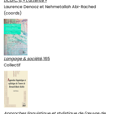
LiCarC
, 6, « L'attente »
Laurence Denooz et Nehmetallah Abi-Rached
(coords)
Langage & société
, 165
Collectif
Approches linguistique et stylistique de l'œuvre de