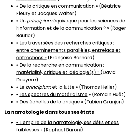
« De la critique en communication »
(Béatrice
Fleury et Jacques Walter)
« Un
principium
équivoque pour les sciences de
l’information et de la communication ? »
(Roger
Bautier)
« Les traversées des recherches critiques :
entre cheminements parallèles, entrelacs et
entrechocs »
(Françoise Bernard)
« De la recherche en communication :
matérialité, critique et idéologie(s) »
(David
Douyère)
« Le
principium
et la lutte »
(Thomas Heller)
«
Les spectres du matérialisme
» (Romain Huët)
« Des échelles de la critique »
(
Fabien
Granjon)
La narratologie dans tous ses états
« L’empire de la narratologie, ses défis et ses
faiblesses »
(Raphaël Baroni)