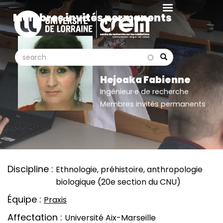
Aller
Membres invités permanents
au
contenu
principal
search
search
Search
Hejoaka Fabienne
Ingénieur·e de recherche
Membres invités permanents
Discipline
Ethnologie, préhistoire, anthropologie
biologique (20e section du CNU)
Équipe
Praxis
Affectation
Université Aix-Marseille