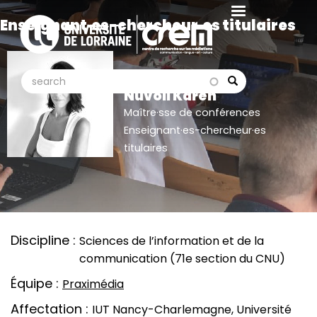
Aller
Enseignant·es-chercheur·es titulaires
au
contenu
principal
search
search
Search
Nuvoli Karen
Maître·sse de conférences
Enseignant·es-chercheur·es
titulaires
Discipline
Sciences de l’information et de la
communication (71e section du CNU)
Équipe
Praximédia
Affectation
IUT Nancy-Charlemagne, Université