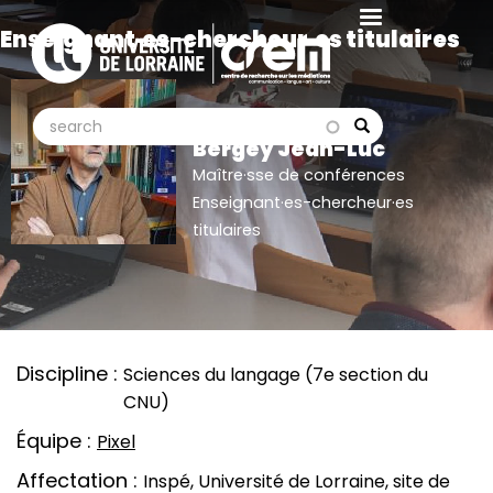
Aller
Enseignant·es-chercheur·es titulaires
au
contenu
principal
search
search
Search
Bergey Jean-Luc
Maître·sse de conférences
Enseignant·es-chercheur·es
titulaires
Discipline
Sciences du langage (7e section du
CNU)
Équipe
Pixel
Affectation
Inspé, Université de Lorraine, site de