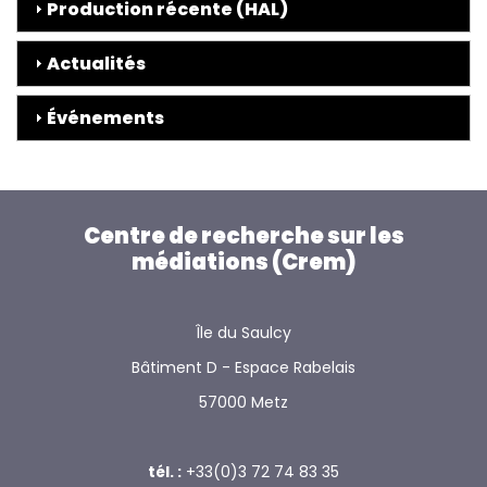
Production récente (HAL)
Actualités
Événements
Centre de recherche sur les
médiations (Crem)
Île du Saulcy
Bâtiment D - Espace Rabelais
57000 Metz
tél. :
+33(0)3 72 74 83 35