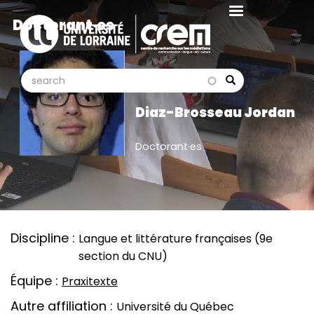
Aller
Doctorant·es
au
contenu
principal
search
search
Search
Diaz-Brosseau Jordan
Doctorant·es
Discipline
Langue et littérature françaises (9e
section du CNU)
Équipe
Praxitexte
Autre affiliation
Université du Québec