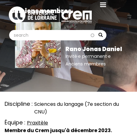
Aller
Anciens membres
au
contenu
principal
search
search
Search
Rano Jonas Daniel
Invité·e permanent·e
Anciens membres
Discipline
Sciences du langage (7e section du
CNU)
Équipe
Praxitèle
Membre du Crem jusqu'à décembre 2023.