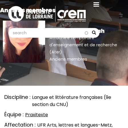
Aller
Anciens membres
au
contenu
principal
Kocevar Savannah
search
search
Search
Attaché·e temporaire
d'enseignement et de recherche
(Ater)
Anciens membres
Discipline
Langue et littérature françaises (9e
section du CNU)
Équipe
Praxitexte
Affectation
UFR Arts, lettres et langues-Metz,