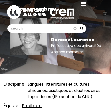
Aller
Anciens membres
au
contenu
principal
search
search
Search
Denooz Laurence
Professeur·e des universités
Anciens membres
Discipline
Langues, littératures et cultures
africaines, asiatiques et d'autres aires
linguistiques (15e section du CNU)
Équipe
Praxitexte