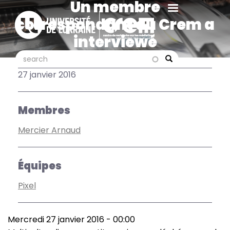
Un membre
Aller
au
correspondant du Crem a
contenu
interviewé
principal
l'ambassadeur
search
search
Search
d'Australie en France, The
27 janvier 2016
Conversation France
Membres
Mercier Arnaud
Équipes
Pixel
Mercredi 27 janvier 2016 - 00:00