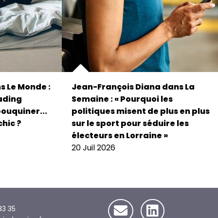
s Le Monde :
Jean-François Diana dans La
eading
Semaine : « Pourquoi les
bouquiner...
politiques misent de plus en plus
chic ?
sur le sport pour séduire les
électeurs en Lorraine »
20 Juil 2026
83 35