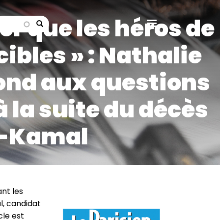
er que les héros de
search
ibles » : Nathalie
ond aux questions
à la suite du décès
d-Kamal
Image
ant les
l, candidat
icle est