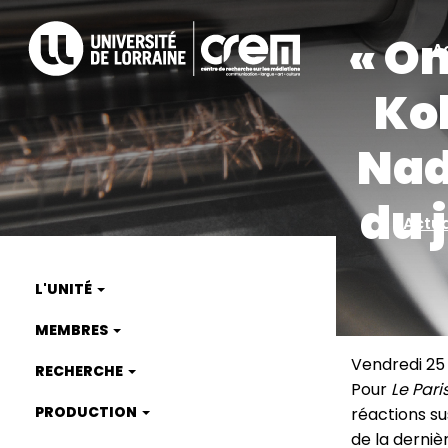
Aller
« On
au
A
A
contenu
principal
Koh
ra
Nad
du 
Actua
L'UNITÉ
Main
MEMBRES
navigation
Vendredi 25
RECHERCHE
Pour
Le Pari
PRODUCTION
réactions su
de la derniè