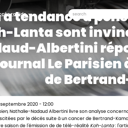
 a tendance à pens
search
ccès rapide
ccès
Search
-Lanta sont invinc
pide
aud-Albertini rép
journal Le Parisien 
lités
de Bertran
 septembre 2020 - 12:00
sien
, Nathalie-Nadaud Albertini livre son analyse concern
scitées par le décés suite à un cancer de Bertrand-Kama
re saison de l'émission de de télé-réalité
Koh-Lanta
: l'art