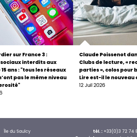
dier sur France 3 :
Claude Poissenot dan
sociaux interdits aux
Clubs de lecture, « r
15 ans : "tous les réseaux
parties », colos pour 
n’ont pas le même niveau
Lire est-il le nouveau 
rosité"
12 Juil 2026
26
Île du Saulcy
tél. :
+33(0)3 72 74 