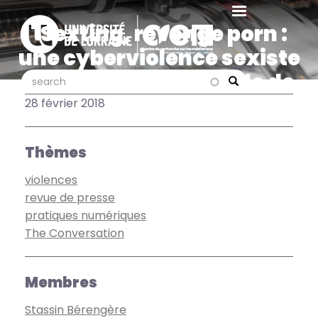
Aller
au
"Sexting, revenge porn :
contenu
une cyberviolence sexiste
principal
et sexuelle", un article de
search
search
Search
Bérengère Stassin
28 février 2018
Thèmes
violences
revue de presse
pratiques numériques
The Conversation
Membres
Stassin Bérengère