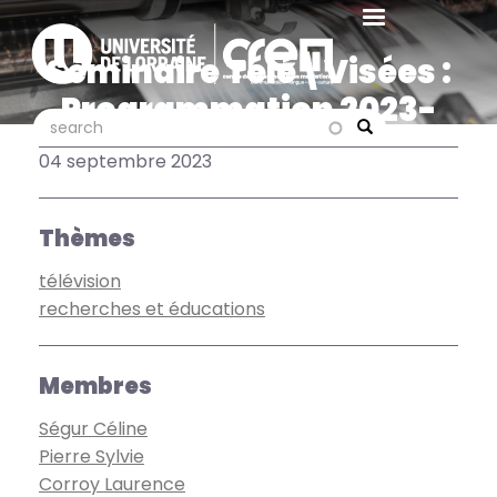
Aller
au
Séminaire Télé\Visées :
contenu
principal
Programmation 2023-
search
search
2024
Search
04 septembre 2023
Thèmes
télévision
recherches et éducations
Membres
Ségur Céline
Pierre Sylvie
Corroy Laurence