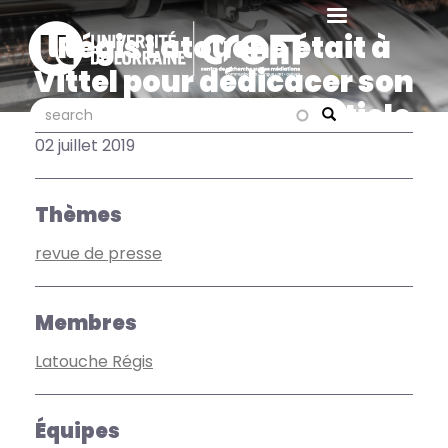
Aller
au
Régis Latouche était à
contenu
Vittel pour dédicacer son
principal
nouveau livre : un article
search
search
Search
de Vosges Matin
02 juillet 2019
Thèmes
revue de presse
Membres
Latouche Régis
Équipes