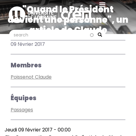
Aller
"Quand le Président
au
devient une personne", un
contenu
principal
article de Claude
search
search
Poissenot sur The
Search
09 février 2017
Conversation France
Membres
Poissenot Claude
Équipes
Passages
Jeudi 09 février 2017 - 00:00