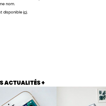
ême nom.
st disponible
ici
.
S ACTUALITÉS +