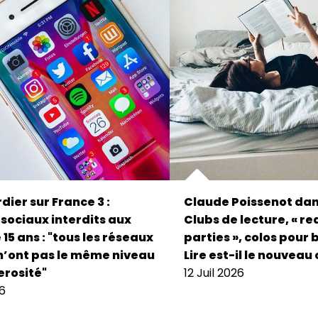
dier sur France 3 :
Claude Poissenot dan
sociaux interdits aux
Clubs de lecture, « r
15 ans : "tous les réseaux
parties », colos pour 
n’ont pas le même niveau
Lire est-il le nouveau 
rosité"
12 Juil 2026
26