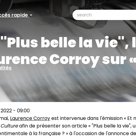
search
ccès rapide
ccès
Search
pide
 "Plus belle la vie", l
urence Corroy sur «
lités
 2022 - 09:00
 mai,
Laurence Corroy
est intervenue dans l'émission « Et
 Culture
afin de présenter son article « "Plus belle la vie", 
ntimentale à la française ? » à l'occasion de l'annonce de 