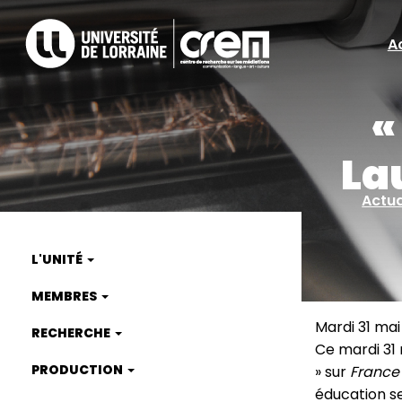
Aller
au
A
A
contenu
principal
ra
«
La
Actua
L'UNITÉ
Main
MEMBRES
navigation
Mardi 31 mai
RECHERCHE
Ce mardi 31
PRODUCTION
» sur
France
éducation se