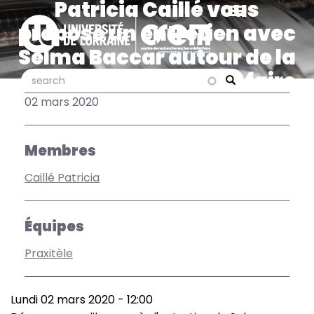
Patricia Caillé vous
Aller
au
propose un entretien avec
contenu
Selma Baccar autour de la
principal
question « Comment faire
search
search
Search
vivre une équipe sur un
02 mars 2020
tournage ? »
Membres
Caillé Patricia
Équipes
Praxitèle
Lundi 02 mars 2020 - 12:00