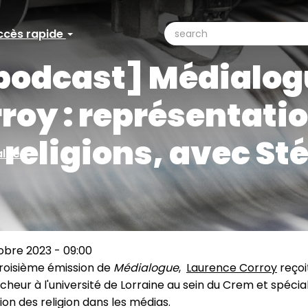
search
ccès rapide
ccès
Search
podcast] Médialog
pide
roy : représentati
religions, avec S
lités
obre 2023 - 09:00
troisième émission de
Médialogue
,
Laurence Corroy
reçoi
rcheur à l'université de Lorraine au sein du Crem et spécial
on des religion dans les médias.