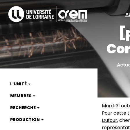
Aller
au
A
A
contenu
principal
[
ra
Cor
Actua
L'UNITÉ
Main
MEMBRES
navigation
Mardi 31 oct
RECHERCHE
Pour cette 
PRODUCTION
Dufour
, che
représentati