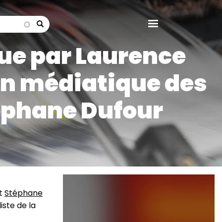
search
ue par Laurence
on médiatique des
téphane Dufour
Image
t
Stéphane
iste de la