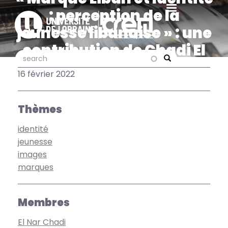
Aller
: perception de la
au
jeunesse libanaise » : une
contenu
principal
contribution de Chadi El
search
search
Nar dans «
Search
16 février 2022
Communication &
Organisation »
Thèmes
identité
jeunesse
images
marques
Membres
El Nar Chadi