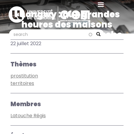
Aller
au
« Longwy : aux grandes
contenu
heures des maisons
principal
closes » : Régis Latouche
search
search
Search
dans « Le Quotidien »
22 juillet 2022
Thèmes
prostitution
territoires
Membres
Latouche Régis