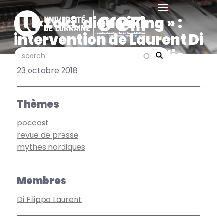
Aller
au
« Loki, dieu viking » :
contenu
intervention de Laurent Di
principal
Filippo sur la webradio «
search
search
Search
Fréquence médiévale »
23 octobre 2018
Thèmes
podcast
revue de presse
mythes nordiques
Membres
Di Filippo Laurent