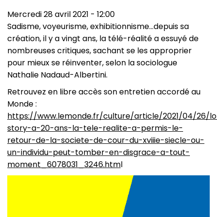
Mercredi 28 avril 2021 - 12:00
Sadisme, voyeurisme, exhibitionnisme…depuis sa
création, il y a vingt ans, la télé-réalité a essuyé de
nombreuses critiques, sachant se les approprier
pour mieux se réinventer, selon la sociologue
Nathalie Nadaud-Albertini.
Retrouvez en libre accès son entretien accordé au
Monde :
https://www.lemonde.fr/culture/article/2021/04/26/lo
story-a-20-ans-la-tele-realite-a-permis-le-
retour-de-la-societe-de-cour-du-xviiie-siecle-ou-
un-individu-peut-tomber-en-disgrace-a-tout-
moment_6078031_3246.htm
l
Image