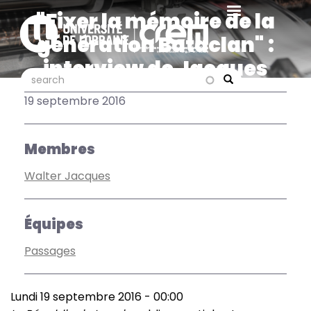
Aller
"Fixer la mémoire de la
au
génération Bataclan" :
contenu
principal
interview de Jacques
search
search
Walter par le Républicain
Search
19 septembre 2016
Lorrain
Membres
Walter Jacques
Équipes
Passages
Lundi 19 septembre 2016 - 00:00