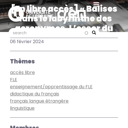
Aller
[En libre accès] « Balises
au
dans le labyrinthe des
contenu
principal
acronymes. L’essor du
search
search
FLSCO » Claudia Farini
Search
06 février 2024
dans Didactique du FLES
Thèmes
accès libre
FLE
enseignement/apprentissage du FLE
didactique du français
français langue étrangère
linguistique