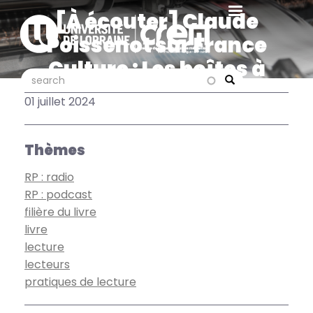
Aller
[À écouter] Claude
au
Poissenot sur France
contenu
principal
Culture : Les boîtes à
search
search
livres, chronique d'une
Search
01 juillet 2024
utopie concrète
Thèmes
RP : radio
RP : podcast
filière du livre
livre
lecture
lecteurs
pratiques de lecture