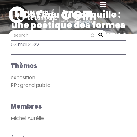
Aller
au
« De l'eau à la coquille :
contenu
une poétique des formes
principal
», exposition des oeuvres
search
search
Search
d'Aurélie Michel
03 mai 2022
Thèmes
exposition
RP : grand public
Membres
Michel Aurélie