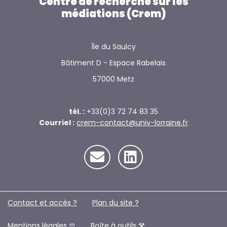
Centre de recherche sur les
médiations (Crem)
Île du Saulcy
Bâtiment D - Espace Rabelais
57000 Metz
tél. :
+33(0)3 72 74 83 35
Courriel :
crem-contact@univ-lorraine.fr
Contact et accès ?
Plan du site ?️
Mentions légales ⚖️
Boîte à outils ⚒️