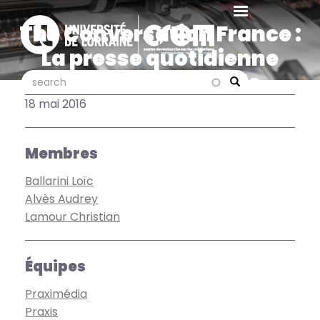
Aller
au
The Conversation France :
contenu
La presse quotidienne
principal
gratuite, 20 ans de
search
search
Search
préjugés
18 mai 2016
Membres
Ballarini Loïc
Alvès Audrey
Lamour Christian
Équipes
Praximédia
Praxis