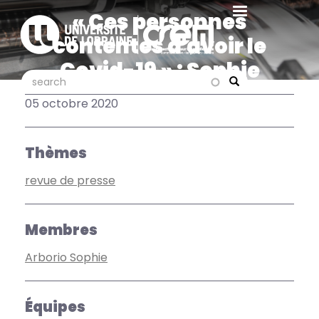
Aller
« Ces personnes
au
contentes d'avoir le
contenu
principal
Covid-19 » : Sophie
search
search
Arborio interviewée pour
Search
05 octobre 2020
un article de Slate
Thèmes
revue de presse
Membres
Arborio Sophie
Équipes