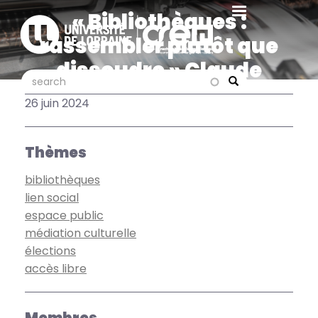
Aller
« Bibliothèques :
au
rassembler plutôt que
contenu
principal
dissoudre » Claude
search
search
Poissenot dans Livres
Search
26 juin 2024
Hebdo
Thèmes
bibliothèques
lien social
espace public
médiation culturelle
élections
accès libre