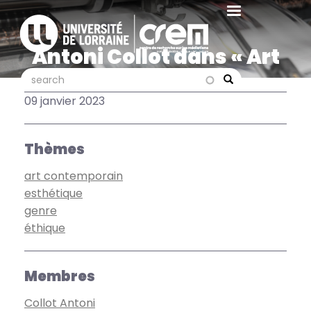
Aller
au
contenu
Antoni Collot dans « Art
principal
Press, 506 »
search
search
Search
09 janvier 2023
Thèmes
art contemporain
esthétique
genre
éthique
Membres
Collot Antoni