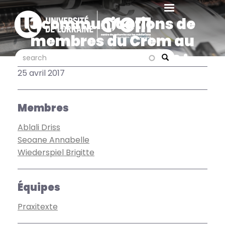
Aller
au
3 communications de
contenu
membres du Crem au
principal
colloque "Discours :
search
search
Search
formes et pratiques"
25 avril 2017
Membres
Ablali Driss
Seoane Annabelle
Wiederspiel Brigitte
Équipes
Praxitexte