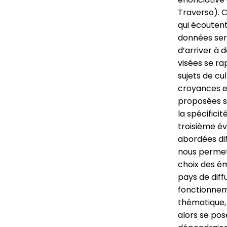
Traverso). C
qui écoutent 
données sera
d’arriver à 
visées se ra
sujets de cu
croyances et
proposées se
la spécifici
troisième év
abordées diff
nous permet
choix des é
pays de diff
fonctionnem
thématique, 
alors se pos