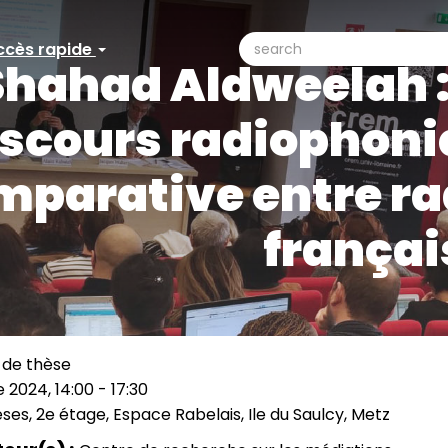
search
ccès rapide
ccès
Shahad Aldweelah :
Search
pide
scours radiophoniq
parative entre rad
françai
 de thèse
 2024, 14:00
-
17:30
èses, 2e étage, Espace Rabelais, Ile du Saulcy, Metz
ation