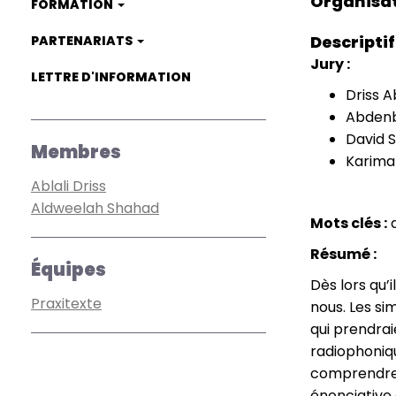
Organisa
FORMATION
Descriptif
PARTENARIATS
Jury :
LETTRE D'INFORMATION
Driss A
Abdenbi
David S
Membres
Karima
Ablali Driss
Aldweelah Shahad
Mots clés :
d
Résumé :
Équipes
Dès lors qu’
Praxitexte
nous. Les si
qui prendrai
radiophoniq
comprendre l
énonciative 