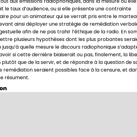
atout aux émissions radiophoniques, dans la mesure où elle
 le taux d’audience, ou si elle présente une contrainte
re pour un animateur qui se verrait pris entre le martea
evant ainsi déployer une stratégie de remédiation verbal
gestuelle afin de ne pas trahir l’éthique de la radio. En s
ttre plusieurs hypothèses dont les plus probantes serai
usqu’à quelle mesure le discours radiophonique s’adapte
avoir si cette dernière biaiserait ou pas, finalement, la lib
 plutôt que de la servir, et de répondre à la question de sa
e remédiation seraient possibles face à la censure, et dan
 se résument.
ion