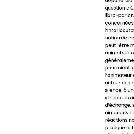
dépendraien
question clé
libre-parler
concernées p
l’interlocut
notion de ce
peut-être mi
animateurs e
généralemen
pourraient p
l’animateur 
autour des r
silence, à u
stratégies d
d’échange, s
aimerions le
réactions no
pratique est