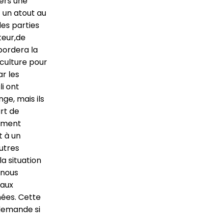
ers une
t un atout au
les parties
teur,de
abordera la
 culture pour
ar les
i ont
e, mais ils
art de
nement
t à un
autres
a situation
 nous
 aux
mées. Cette
 demande si