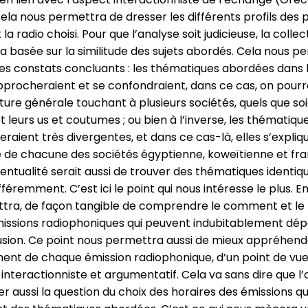
ela nous permettra de dresser les différents profils des
la radio choisi. Pour que l’analyse soit judicieuse, la colle
 basée sur la similitude des sujets abordés. Cela nous p
des constats concluants : les thématiques abordées dans l
pprocheraient et se confondraient, dans ce cas, on pourr
lture générale touchant à plusieurs sociétés, quels que soi
 leurs us et coutumes ; ou bien à l’inverse, les thématiqu
raient très divergentes, et dans ce cas-là, elles s’expliq
té de chacune des sociétés égyptienne, koweïtienne et fra
entualité serait aussi de trouver des thématiques identiq
éremment. C’est ici le point qui nous intéresse le plus. En e
tra, de façon tangible de comprendre le comment et le 
missions radiophoniques qui peuvent indubitablement dé
usion. Ce point nous permettra aussi de mieux appréhend
ent de chaque émission radiophonique, d’un point de vu
interactionniste et argumentatif. Cela va sans dire que l
er aussi la question du choix des horaires des émissions qu