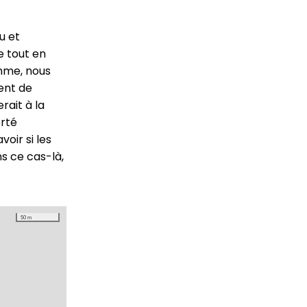
u et
e tout en
omme, nous
ent de
rait à la
erté
voir si les
s ce cas-là,
50 m