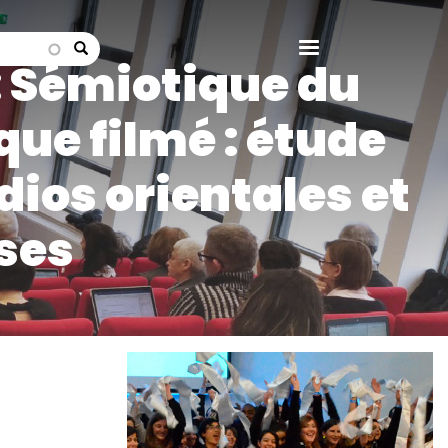
search
 Sémiotique du
ue filmé : étude
ios orientales et
ses