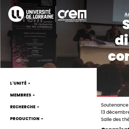
Aller
au
A
A
contenu
principal
ra
di
com
L'UNITÉ
Main
MEMBRES
navigation
Soutenance
RECHERCHE
Type
13 décembre
de
Date
PRODUCTION
Salle des th
manifest
(smart)
Lieu