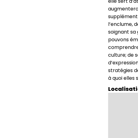
elle sert d’
augmenterait
supplémentai
l’enclume, d
soignant sa 
pouvons éme
comprendre j
culture; de s
d’expression
stratégies d
à quoi elles
Localisat