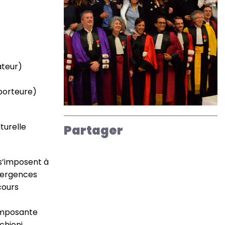
ateur)
porteure)
turelle
Partager
 s’imposent à
ivergences
cours
composante
chioni,