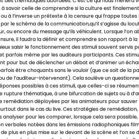
t des thématiques abordées. C’est ce qui nous mènera v
, à savoir celle de comprendre si la culture est finalemen
, ou à l’inverse un prétexte à la censure qui frappe toutes 
ar le schéma de la communication,qu’il s’agisse du locu
eur, ou encore du message qu’ils véhiculent. Lorsque l’on 
nsure, il faudra la définir et comprendre son rapport à la
eux saisir le fonctionnement des stimuli souvent servis p
t parfois même par les auditeurs participants. Ces stimul
t pour but de déclencher un débat et d’animer un échang
arfois être choquants sans le vouloir (que ce soit de la p
ou de l’auditeur-intervenant). Cela soulève un question
éponses possibles à ces stimuli, que celles-ci se résumen
ne rupture thématique, à une bifurcation de sujets ou à d’
e remédiation déployées par les animateurs pour sauver l
urtout dans le cas du live. Ces stratégies de remédiation,
s analyser pour les comparer, lorsque cela sera possible,
n verbales notées dans les émissions radiophoniques fil
 de plus en plus mise sur le devant de la scène et l’on se