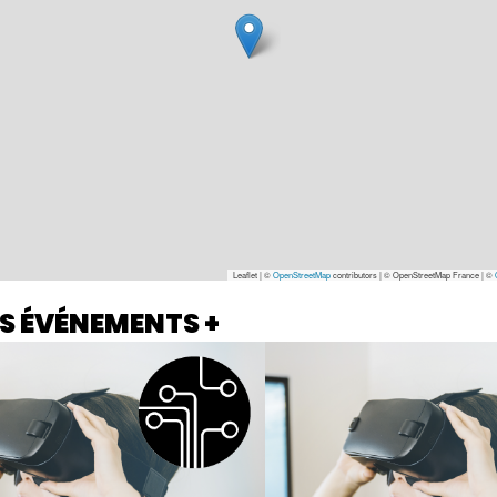
Leaflet | ©
OpenStreetMap
contributors
|
© OpenStreetMap France | ©
S ÉVÉNEMENTS +