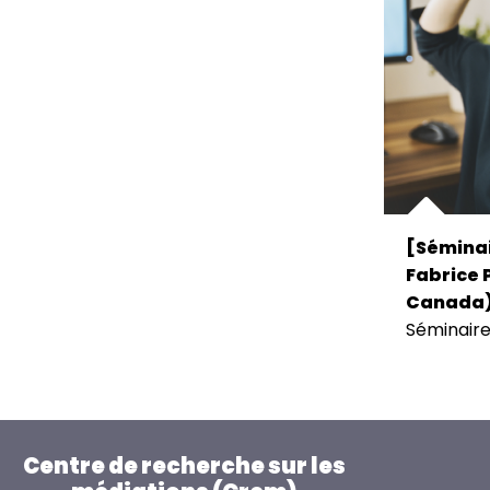
[Séminai
Fabrice P
Canada
Séminair
Centre de recherche sur les