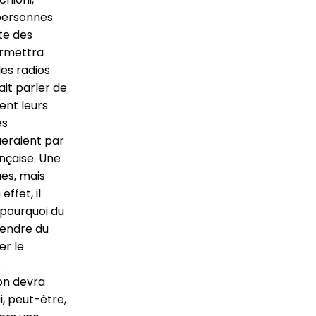
 personnes
cte des
ermettra
es radios
ait parler de
ent leurs
es
ueraient par
nçaise. Une
ues, mais
ffet, il
pourquoi du
pendre du
er le
e
’on devra
i, peut-être,