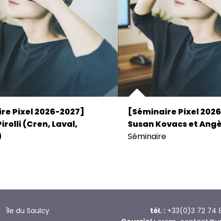
re Pixel 2026-2027]
[Séminaire Pixel 202
irolli (Cren, Laval,
Susan Kovacs et Angè
)
Séminaire
e
Île du Saulcy
tél. :
+33(0)3 72 74 