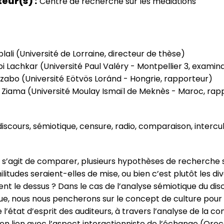
teur(s)
Centre de recherche sur les médiations
blali (Université de Lorraine, directeur de thèse)
 Lachkar (Université Paul Valéry - Montpellier 3, examin
zabo (Université Eötvös Loránd - Hongrie, rapporteur)
 Ziama (Université Moulay Ismaïl de Meknès - Maroc, rap
iscours, sémiotique, censure, radio, comparaison, intercul
il s’agit de comparer, plusieurs hypothèses de recherche
militudes seraient-elles de mise, ou bien c’est plutôt les d
ent le dessus ? Dans le cas de l’analyse sémiotique du dis
ue, nous nous pencherons sur le concept de culture pour
’état d’esprit des auditeurs, à travers l’analyse de la 
en lien avec l’aspect interactionniste de l’échange (Orec