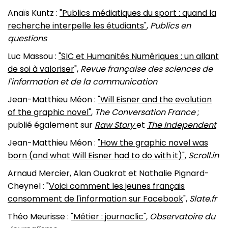
Anaïs Kuntz :
"Publics médiatiques du sport : quand la
recherche interpelle les étudiants"
,
Publics en
questions
Luc Massou :
"SIC et Humanités Numériques : un allant
de soi à valoriser
",
Revue française des sciences de
l'information et de la communication
Jean-Matthieu Méon :
"Will Eisner and the evolution
of the graphic novel"
,
The Conversation France
;
publié également sur
Raw Story
et
The Independent
Jean-Matthieu Méon :
"How the graphic novel was
born (and what Will Eisner had to do with it)"
,
Scroll.in
Arnaud Mercier, Alan Ouakrat et Nathalie Pignard-
Cheynel : "
Voici comment les jeunes français
consomment de l'information sur Facebook
",
Slate.fr
Théo Meurisse :
"
Métier : journaclic"
,
Observatoire du