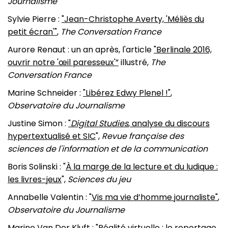
Journalisme
Sylvie Pierre :
"Jean-Christophe Averty, 'Méliès du
petit écran'"
,
The Conversation France
Aurore Renaut :
un an après, l'article
"Berlinale 2016,
ouvrir notre 'œil paresseux'”
illustré,
The
Conversation France
Marine Schneider :
"
Libérez Edwy Plenel !"
,
Observatoire du Journalisme
Justine Simon :
"
Digital Studies
, analyse du discours
hypertextualisé et SIC
",
Revue française des
sciences de l'information et de la communication
Boris Solinski : "
À la marge de la lecture et du ludique :
les livres-jeux
",
Sciences du jeu
Annabelle Valentin : "
Vis ma vie d’homme journaliste"
,
Observatoire du Journalisme
Marine Van Der Kluft :
"Réalité virtuelle : le reportage