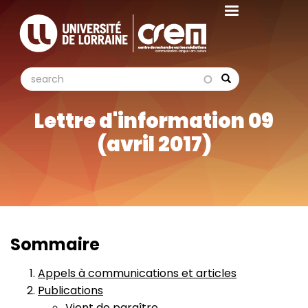
Aller
au
contenu
principal
search
search
Search
Lettre d'information 09
(avril 2017)
Sommaire
Appels à communications et articles
Publications
Vient de paraître