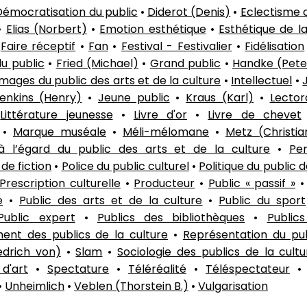
Démocratisation du public
•
Diderot (Denis)
•
Eclectisme c
•
Elias (Norbert)
•
Emotion esthétique
•
Esthétique de l
•
Faire réceptif
•
Fan
•
Festival - Festivalier
•
Fidélisation
du public
•
Fried (Michael)
•
Grand public
•
Handke (Pete
Images du public des arts et de la culture
•
Intellectuel
•
enkins (Henry)
•
Jeune public
•
Kraus (Karl)
•
Lector
•
Littérature jeunesse
•
Livre d'or
•
Livre de chevet
•
Marque muséale
•
Méli-mélomane
•
Metz (Christia
à l’égard du public des arts et de la culture
•
Pe
de fiction
•
Police du public culturel
•
Politique du public d
Prescription culturelle
•
Producteur
•
Public « passif »
e
•
Public des arts et de la culture
•
Public du sport
Public expert
•
Publics des bibliothèques
•
Public
ent des publics de la culture
•
Représentation du pub
iedrich von)
•
Slam
•
Sociologie des publics de la cultu
d'art
•
Spectature
•
Téléréalité
•
Téléspectateur
•
Unheimlich
•
Veblen (Thorstein B.)
•
Vulgarisation