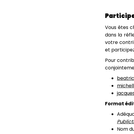
Particip
Vous êtes ch
dans la réfl
votre contri
et participe
Pour contrib
conjointemen
beatric
michell
jacques
Format édit
Adéquat
Publict
Nom du 