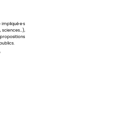
 impliqué·e·s
, sciences…),
 propositions
publics.
e