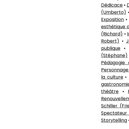
Dédicace
•
(Umberto)
Exposition
esthétique 
(Richard)
•
Robert)
•
J
publique
(Stéphane)
Pédagogie 
Personnage 
la culture
•
gastronomi
théâtre
•
Renouvellem
Schiller (Fr
Spectateur 
Storytelling