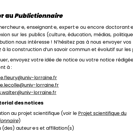
er au
Publictionnaire
ercheur·e, enseignant·e, expert·e ou encore doctorant·e
exion sur les publics (culture, éducation, médias, politique
bution nous intéresse ! N’hésitez pas à nous envoyer vos
z à la construction d’un savoir commun et évolutif sur les 
uer, envoyez votre idée de notice ou votre notice rédigé
t à :
e.fleury@univ-lorraine.fr
e.lecolle@univ-lorraine.fr
.walter@univ-lorraine.fr
orial des notices
ion au projet scientifique (voir le
Projet scientifique du
ionnaire
)
(des) auteur·e·s et affiliation(s)