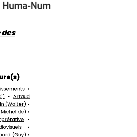
 des
ture(s)
issements
•
')
•
Artaud
in (Walter)
•
(Michel de)
•
prétative
•
ovisuels
•
bord (Guy)
•