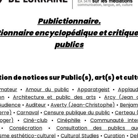
Publictionnaire.
tionnaire encyclopédique et critique
publics
ion de notices sur Public(s), art(s) et cul
mateur
•
Amour du public
•
Apparatgeist
•
Applaud
on
•
Architecture et public des arts
•
Arcy (Jean d
Audience
•
Auditeur
•
Averty (Jean-Christophe)
•
Benjam
erre)
•
Carnaval
•
Censure publique du public
•
Certeau 
oger)
•
Ciné-club
•
Cinéphilie
•
Communauté inter
•
Consécration
•
Consultation des publics audi
sme esthético-culturel
•
Cultural Studies
•
Curation
•
De