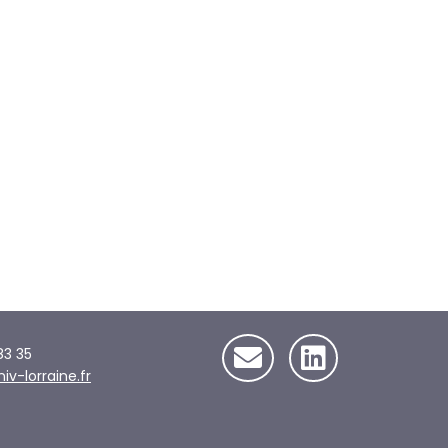
83 35
-lorraine.fr