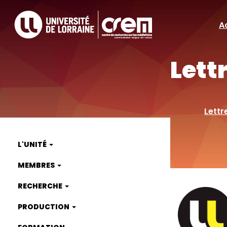
Aller
au
A
A
contenu
principal
ra
Lett
Lettr
L'UNITÉ
Main
MEMBRES
navigation
RECHERCHE
PRODUCTION