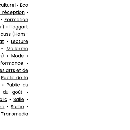
ulturel
•
Eco
a réception
•
•
Formation
r)
•
Hoggart
Jauss (Hans-
at
•
Lecture
•
Mallarmé
n)
•
Mode
•
rformance
•
es arts et de
•
Public de la
•
Public du
s du goût
•
lic
•
Salle
•
re
•
Sortie
•
•
Transmedia