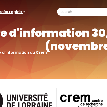
search
ccès rapide
ccès
Search
pide
re d'information 30
(novembre
e d'information du Crem