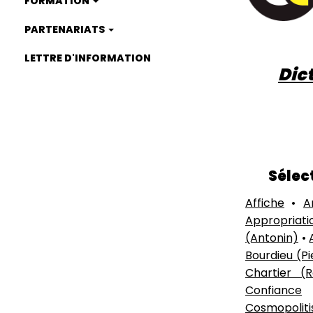
FORMATION
PARTENARIATS
LETTRE D'INFORMATION
Dic
Sélect
Affiche
•
A
Appropriati
(Antonin)
•
Bourdieu (Pi
Chartier (R
Confiance
Cosmopoliti