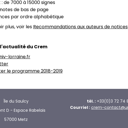
: de 7000 à 15000 signes
 notes de bas de page
nces par ordre alphabétique
r plus, voir les
Recommandations aux auteurs de notices
 l'actualité du Crem
iv-lorraine.fr
tter
ter le programme 2018-2019
Île du Saulcy
tél. :
+33(0)3 72 74 
Courriel :
crem-contact@univ
nt D - Espace Rabelais
57000 Metz