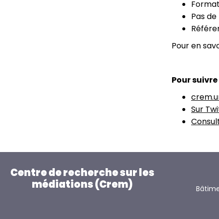
Format 
Pas de
Référe
Pour en savoi
Pour suivre
crem.un
Sur Twi
Consul
Centre de recherche sur les
médiations (Crem)
Bâtime