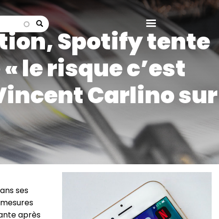
search
ion, Spotify tente
« le risque c’est
 Vincent Carlino sur
Image
dans ses
s mesures
sante après