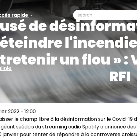
search
ccès rapide
ccès
usé de désinformat
Search
pide
'éteindre l'incendie 
tretenir un flou » :
lités
RFI
ier 2022 - 12:00
isser le champ libre à la désinformation sur le Covid-19 
e géant suédois du streaming audio Spotify a annoncé de
 janvier pour tenter de répondre à la controverse crois