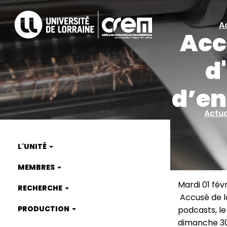
Aller
au
A
A
contenu
Acc
principal
ra
d
d’en
Actua
L'UNITÉ
Main
MEMBRES
navigation
Mardi 01 févr
RECHERCHE
Accusé de la
PRODUCTION
podcasts, l
dimanche 30