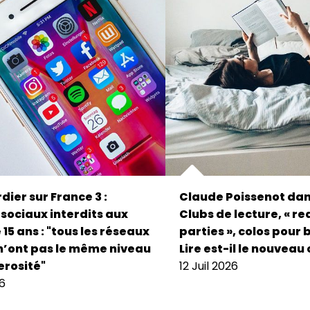
dier sur France 3 :
Claude Poissenot dan
sociaux interdits aux
Clubs de lecture, « r
15 ans : "tous les réseaux
parties », colos pour 
n’ont pas le même niveau
Lire est-il le nouveau 
rosité"
12 Juil 2026
26