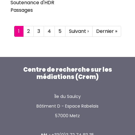
Soutenance d'HDR
Passages
Pagination
Page
1
Page
2
Page
3
Page
4
Page
5
Page
Suivant ›
Dernière
Dernier »
courante
suivante
page
Centre de recherche sur les
médiations (Crem)
Île du Saulcy
Bâtiment D - Espace Rabelais
57000 Metz