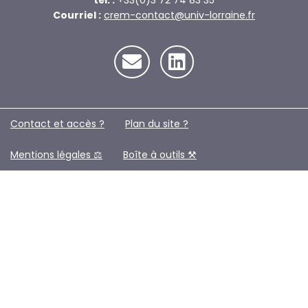
tél. :
+33(0)3 72 74 83 35
Courriel :
crem-contact@univ-lorraine.fr
Contact et accès ?
Plan du site ?️
Mentions légales ⚖️
Boîte à outils ⚒️