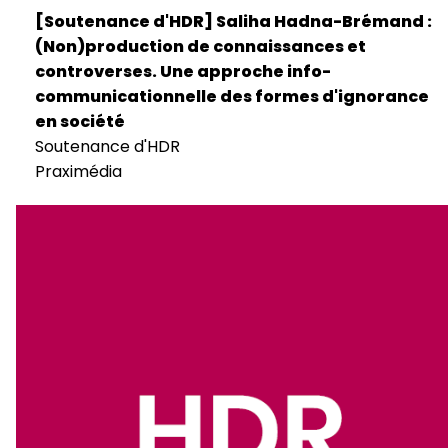
[Soutenance d'HDR] Saliha Hadna-Brémand :
(Non)production de connaissances et
controverses. Une approche info-
communicationnelle des formes d'ignorance
en société
Soutenance d'HDR
Praximédia