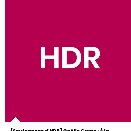
[Soutenance d'HDR] Gaëlle Crenn : À la