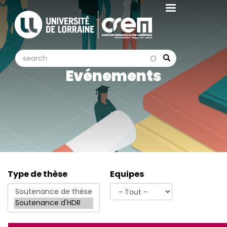
Aller
au
contenu
principal
search
search
Search
Evénements
Type de thèse
Equipes